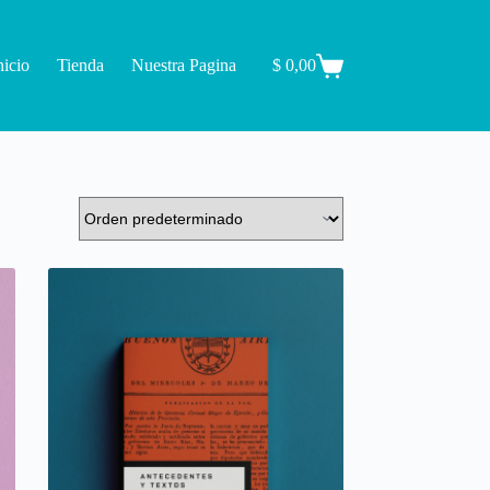
nicio
Tienda
Nuestra Pagina
$
0,00
Carro
de
compra