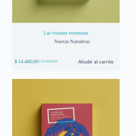
Las visiones venenosas
Nuevas Narrativas
$
14.400,00
Añadir al carrito
$
17.800,00
El
El
precio
precio
original
actual
era:
es:
$ 17.800,00.
$ 14.400,00.